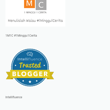
1M1C #1Minggu1Cerita
Intellifluence