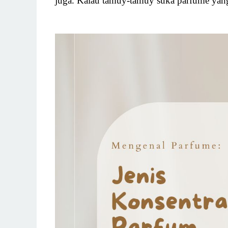
juga. Kalau tamuy-tamuy suka parfume ya