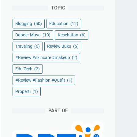
TOPIC
Blogging
(50)
Education
(12)
Dapoer Muya
(10)
Kesehatan
(6)
Traveling
(6)
Review Buku
(5)
#Review #skincare #makeup
(2)
Edu Tech
(2)
#Review #Fashion #Outfit
(1)
Properti
(1)
PART OF