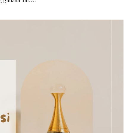
ng gimana nih….