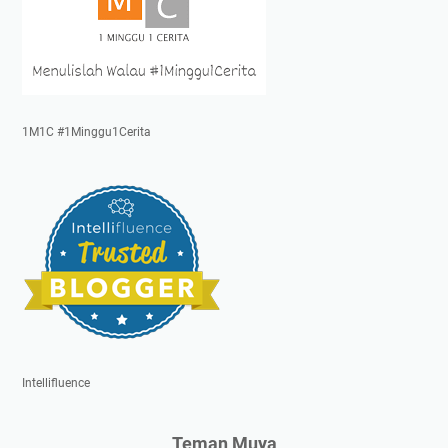
1M1C #1Minggu1Cerita
Intellifluence
Teman Muya